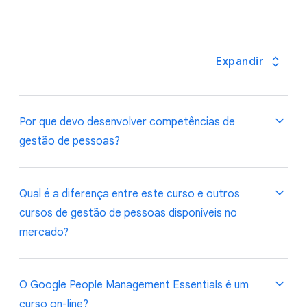
Expandir
Por que devo desenvolver competências de
gestão de pessoas?
Toda organização precisa de grandes líderes. No
Qual é a diferença entre este curso e outros
Google, sabemos por meio de nossas próprias
cursos de gestão de pessoas disponíveis no
pesquisas internas que os melhores gestores lideram
mercado?
equipes com melhor desempenho, melhor retenção e
profissionais mais realizados. Os gestores motivam e
inspiram as equipes, oferecem orientação, criam um
No Google, estudamos o que torna gerentes e
O Google People Management Essentials é um
ambiente de apoio e inclusivo, promovem a
equipes eficazes há quase 20 anos. Analisamos
curso on-line?