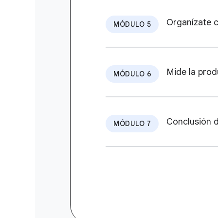
Organízate c
MÓDULO 5
Mide la pro
MÓDULO 6
Conclusión d
MÓDULO 7