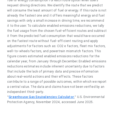
fuel or energy consumption for each route option when users
request driving directions. We identify the route that we predict
will consume the least amount of fuel or energy. If this route is not
already the fastest one and it offers meaningful energy and fuel
savings with only a small increase in driving time, we recommend
it to the user. To calculate enabled emissions reductions, we tally
the fuel usage from the chosen fuel-efficient routes and subtract
it from the predicted fuel consumption that would have occurred
on the fastest route without fuel-efficient routing and apply
adjustments for factors such as: CO2 e factors, fleet mix factors,
well-to-wheels factors, and powertrain mismatch factors. This
figure covers estimated enabled emissions reductions for the
calendar year, from January through December. Enabled emissions
reductions estimates include inherent uncertainty due to factors
that include the lack of primary data and precise information
about real-world actions and their effects. These factors
contribute to a range of possible outcomes, within which we report
a central value. The data and claims have not been verified by an
independent third-party.
“
Greenhouse Gas Equivalencies Calculator
,” U.S. Environmental
Protection Agency, November 2024, accessed June 2025.