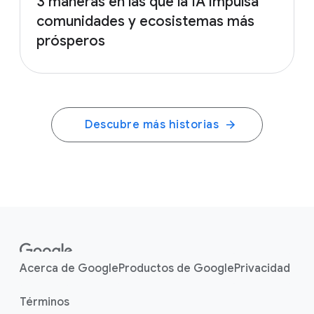
3 maneras en las que la IA impulsa
comunidades y ecosistemas más
prósperos
Descubre más historias
F
o
o
Acerca de Google
Productos de Google
Privacidad
t
e
Términos
r